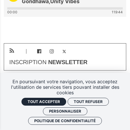
Gondhawa,Unity Vibes
00:00
119:44
INSCRIPTION
NEWSLETTER
En poursuivant votre navigation, vous acceptez
Plan du site
Mentions légales
l'utilisation de services tiers pouvant installer des
cookies
Gestion des cookies
TOUT ACCEPTER
TOUT REFUSER
Politique de confidentialité
PERSONNALISER
Ferarock.org, une réalisation
POLITIQUE DE CONFIDENTIALITÉ