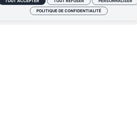
TOUT ACCEPTER
TOUT REFUSER
PERSONNALISER
POLITIQUE DE CONFIDENTIALITÉ
notre lettre d'information
oment via les liens de
ité
.