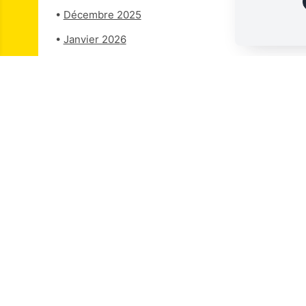
•
Décembre 2025
•
Janvier 202
6
•
Février 2026
•
Mars 2026
Pour s'inscrire et ne rien manquer ↓
En indiquant votre adresse email, vous consentez à recevoir 
par voie électronique. Vous pouvez vous désinscrire à tout m
désinscription ou en nous contactant.
Pour en savoir plus, consultez notre
Politique de confidential
S'inscrire