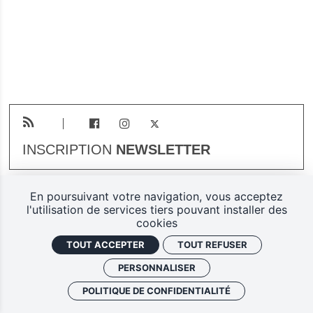
INSCRIPTION
NEWSLETTER
En poursuivant votre navigation, vous acceptez
Plan du site
Mentions légales
l'utilisation de services tiers pouvant installer des
cookies
Gestion des cookies
TOUT ACCEPTER
TOUT REFUSER
Politique de confidentialité
PERSONNALISER
Ferarock.org, une réalisation
POLITIQUE DE CONFIDENTIALITÉ