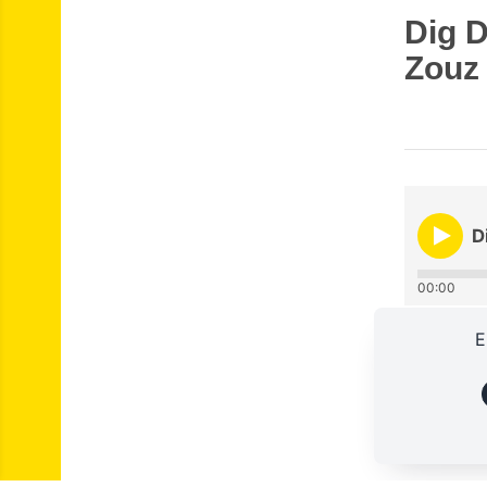
Dig D
Zouz
D
00:00
E