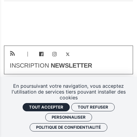
INSCRIPTION
NEWSLETTER
En poursuivant votre navigation, vous acceptez
Plan du site
Mentions légales
l'utilisation de services tiers pouvant installer des
cookies
Gestion des cookies
TOUT ACCEPTER
TOUT REFUSER
Politique de confidentialité
PERSONNALISER
Ferarock.org, une réalisation
POLITIQUE DE CONFIDENTIALITÉ