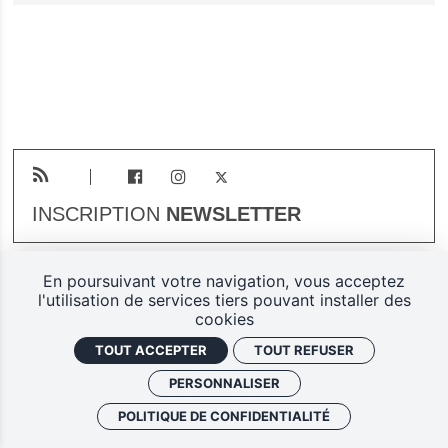
INSCRIPTION
NEWSLETTER
En poursuivant votre navigation, vous acceptez
Plan du site
Mentions légales
l'utilisation de services tiers pouvant installer des
cookies
Gestion des cookies
TOUT ACCEPTER
TOUT REFUSER
Politique de confidentialité
PERSONNALISER
Ferarock.org, une réalisation
POLITIQUE DE CONFIDENTIALITÉ