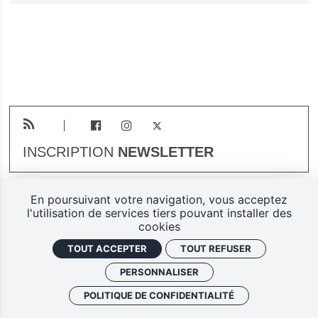
INSCRIPTION
NEWSLETTER
En poursuivant votre navigation, vous acceptez
Plan du site
Mentions légales
l'utilisation de services tiers pouvant installer des
cookies
Gestion des cookies
TOUT ACCEPTER
TOUT REFUSER
Politique de confidentialité
PERSONNALISER
Ferarock.org, une réalisation
POLITIQUE DE CONFIDENTIALITÉ