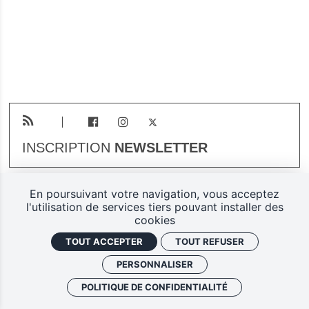
INSCRIPTION
NEWSLETTER
En poursuivant votre navigation, vous acceptez
Plan du site
Mentions légales
l'utilisation de services tiers pouvant installer des
cookies
Gestion des cookies
TOUT ACCEPTER
TOUT REFUSER
Politique de confidentialité
PERSONNALISER
Ferarock.org, une réalisation
POLITIQUE DE CONFIDENTIALITÉ