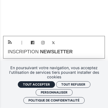
INSCRIPTION
NEWSLETTER
En poursuivant votre navigation, vous acceptez
Plan du site
Mentions légales
l'utilisation de services tiers pouvant installer des
cookies
Gestion des cookies
TOUT ACCEPTER
TOUT REFUSER
Politique de confidentialité
PERSONNALISER
Ferarock.org, une réalisation
POLITIQUE DE CONFIDENTIALITÉ