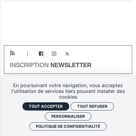
INSCRIPTION
NEWSLETTER
En poursuivant votre navigation, vous acceptez
Plan du site
Mentions légales
l'utilisation de services tiers pouvant installer des
cookies
Gestion des cookies
TOUT ACCEPTER
TOUT REFUSER
Politique de confidentialité
PERSONNALISER
Ferarock.org, une réalisation
POLITIQUE DE CONFIDENTIALITÉ