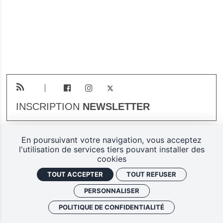
INSCRIPTION
NEWSLETTER
En poursuivant votre navigation, vous acceptez
Plan du site
Mentions légales
l'utilisation de services tiers pouvant installer des
cookies
Gestion des cookies
TOUT ACCEPTER
TOUT REFUSER
Politique de confidentialité
PERSONNALISER
Ferarock.org, une réalisation
POLITIQUE DE CONFIDENTIALITÉ