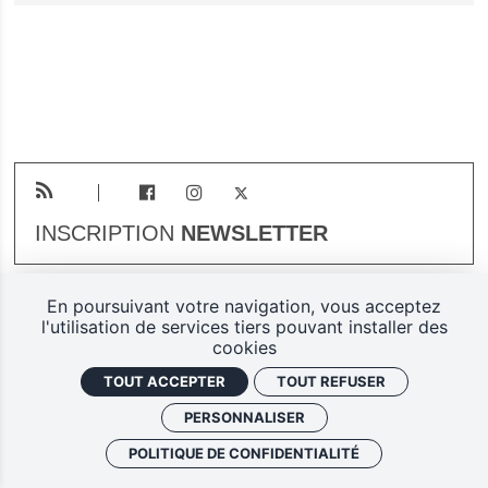
INSCRIPTION
NEWSLETTER
En poursuivant votre navigation, vous acceptez
Plan du site
Mentions légales
l'utilisation de services tiers pouvant installer des
cookies
Gestion des cookies
TOUT ACCEPTER
TOUT REFUSER
Politique de confidentialité
PERSONNALISER
Ferarock.org, une réalisation
POLITIQUE DE CONFIDENTIALITÉ