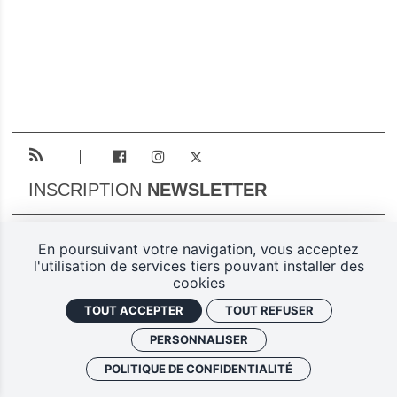
INSCRIPTION
NEWSLETTER
En poursuivant votre navigation, vous acceptez
Plan du site
Mentions légales
l'utilisation de services tiers pouvant installer des
cookies
Gestion des cookies
TOUT ACCEPTER
TOUT REFUSER
Politique de confidentialité
PERSONNALISER
Ferarock.org, une réalisation
POLITIQUE DE CONFIDENTIALITÉ