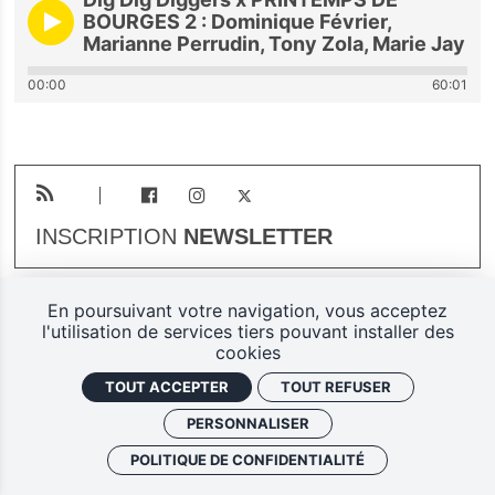
BOURGES 2 : Dominique Février,
Marianne Perrudin, Tony Zola, Marie Jay
00:00
60:01
INSCRIPTION
NEWSLETTER
En poursuivant votre navigation, vous acceptez
Plan du site
Mentions légales
l'utilisation de services tiers pouvant installer des
cookies
Gestion des cookies
TOUT ACCEPTER
TOUT REFUSER
Politique de confidentialité
PERSONNALISER
Ferarock.org, une réalisation
POLITIQUE DE CONFIDENTIALITÉ