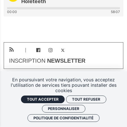
Holeteeth
00:00
58:07
INSCRIPTION
NEWSLETTER
En poursuivant votre navigation, vous acceptez
Plan du site
Mentions légales
l'utilisation de services tiers pouvant installer des
cookies
Gestion des cookies
TOUT ACCEPTER
TOUT REFUSER
Politique de confidentialité
PERSONNALISER
Ferarock.org, une réalisation
POLITIQUE DE CONFIDENTIALITÉ