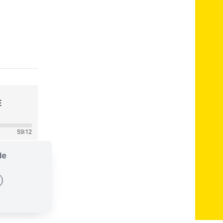
E
59:12
de