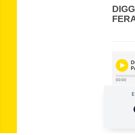
DIGG
FERA
D
P
00:00
E