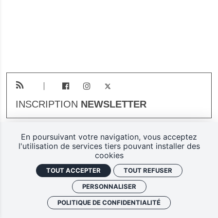
INSCRIPTION
NEWSLETTER
En poursuivant votre navigation, vous acceptez
Plan du site
Mentions légales
l'utilisation de services tiers pouvant installer des
cookies
Gestion des cookies
TOUT ACCEPTER
TOUT REFUSER
Politique de confidentialité
PERSONNALISER
Ferarock.org, une réalisation
POLITIQUE DE CONFIDENTIALITÉ