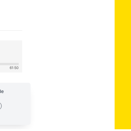
61:50
de