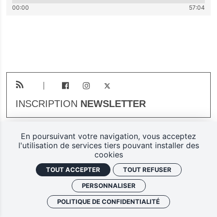
00:00
57:04
INSCRIPTION
NEWSLETTER
En poursuivant votre navigation, vous acceptez
Plan du site
Mentions légales
l'utilisation de services tiers pouvant installer des
cookies
Gestion des cookies
TOUT ACCEPTER
TOUT REFUSER
Politique de confidentialité
PERSONNALISER
Ferarock.org, une réalisation
POLITIQUE DE CONFIDENTIALITÉ