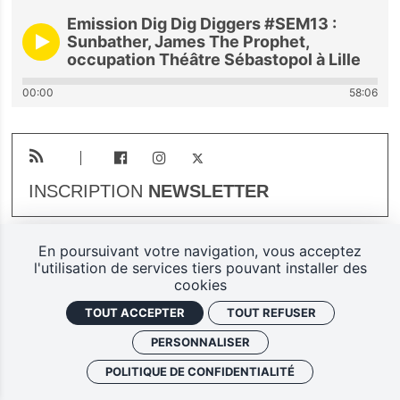
Emission Dig Dig Diggers #SEM13 :
Sunbather, James The Prophet,
occupation Théâtre Sébastopol à Lille
00:00
58:06
INSCRIPTION
NEWSLETTER
En poursuivant votre navigation, vous acceptez
Plan du site
Mentions légales
l'utilisation de services tiers pouvant installer des
cookies
Gestion des cookies
TOUT ACCEPTER
TOUT REFUSER
Politique de confidentialité
PERSONNALISER
Ferarock.org, une réalisation
POLITIQUE DE CONFIDENTIALITÉ