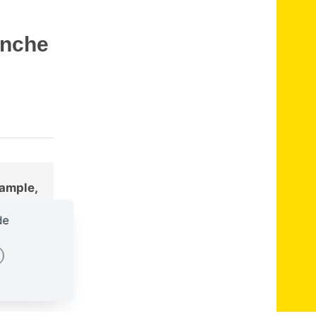
anche
Tample,
de
00:00