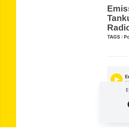
Emis
Tank
Radio
TAGS :
P
E
c
E
00:00