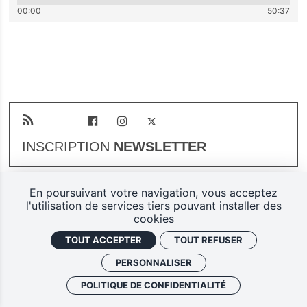
00:00
50:37
INSCRIPTION
NEWSLETTER
En poursuivant votre navigation, vous acceptez
Plan du site
Mentions légales
l'utilisation de services tiers pouvant installer des
cookies
Gestion des cookies
TOUT ACCEPTER
TOUT REFUSER
Politique de confidentialité
PERSONNALISER
Ferarock.org, une réalisation
POLITIQUE DE CONFIDENTIALITÉ