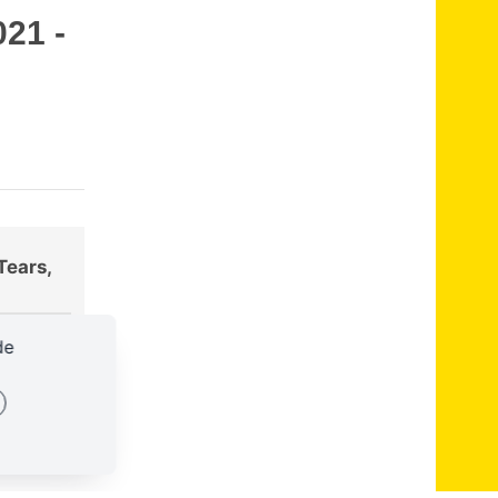
21 -
Tears,
57:48
de