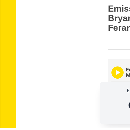
Emis
Bryan
Ferar
E
M
00:00
E