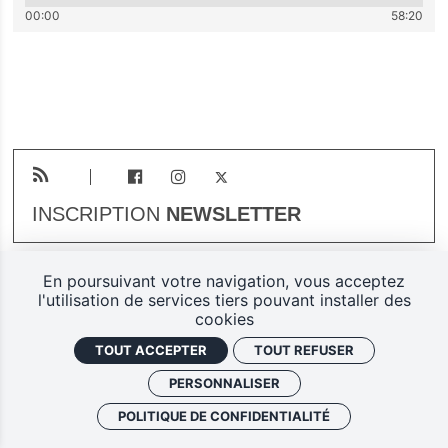
00:00
58:20
INSCRIPTION
NEWSLETTER
En poursuivant votre navigation, vous acceptez
Plan du site
Mentions légales
l'utilisation de services tiers pouvant installer des
cookies
Gestion des cookies
TOUT ACCEPTER
TOUT REFUSER
Politique de confidentialité
PERSONNALISER
Ferarock.org, une réalisation
POLITIQUE DE CONFIDENTIALITÉ