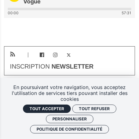
Vogue
00:00
57:31
INSCRIPTION
NEWSLETTER
En poursuivant votre navigation, vous acceptez
Plan du site
Mentions légales
l'utilisation de services tiers pouvant installer des
cookies
Gestion des cookies
TOUT ACCEPTER
TOUT REFUSER
Politique de confidentialité
PERSONNALISER
Ferarock.org, une réalisation
POLITIQUE DE CONFIDENTIALITÉ