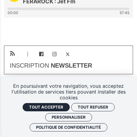
FERAROCK : Jet Fm
00:00
57:45
INSCRIPTION
NEWSLETTER
En poursuivant votre navigation, vous acceptez
Plan du site
Mentions légales
l'utilisation de services tiers pouvant installer des
cookies
Gestion des cookies
TOUT ACCEPTER
TOUT REFUSER
Politique de confidentialité
PERSONNALISER
Ferarock.org, une réalisation
POLITIQUE DE CONFIDENTIALITÉ