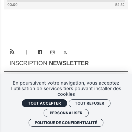
00:00
54:52
INSCRIPTION
NEWSLETTER
En poursuivant votre navigation, vous acceptez
Plan du site
Mentions légales
l'utilisation de services tiers pouvant installer des
cookies
Gestion des cookies
TOUT ACCEPTER
TOUT REFUSER
Politique de confidentialité
PERSONNALISER
Ferarock.org, une réalisation
POLITIQUE DE CONFIDENTIALITÉ