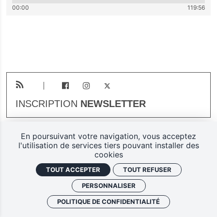
00:00
119:56
INSCRIPTION
NEWSLETTER
En poursuivant votre navigation, vous acceptez
Plan du site
Mentions légales
l'utilisation de services tiers pouvant installer des
cookies
Gestion des cookies
TOUT ACCEPTER
TOUT REFUSER
Politique de confidentialité
PERSONNALISER
Ferarock.org, une réalisation
POLITIQUE DE CONFIDENTIALITÉ