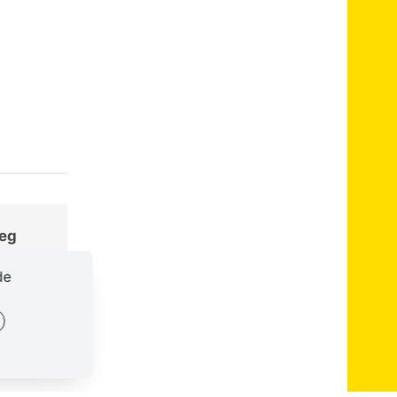
ieg
de
89:31