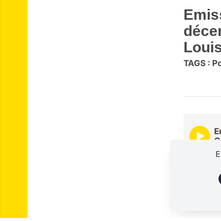
Emiss
déce
Louis
TAGS :
P
E
G
E
00:00