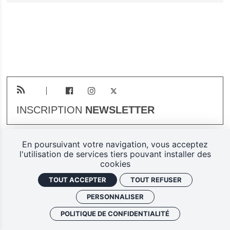
INSCRIPTION
NEWSLETTER
En poursuivant votre navigation, vous acceptez
Plan du site
Mentions légales
l'utilisation de services tiers pouvant installer des
cookies
Gestion des cookies
TOUT ACCEPTER
TOUT REFUSER
Politique de confidentialité
PERSONNALISER
Ferarock.org, une réalisation
POLITIQUE DE CONFIDENTIALITÉ