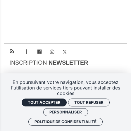
INSCRIPTION
NEWSLETTER
En poursuivant votre navigation, vous acceptez
Plan du site
Mentions légales
l'utilisation de services tiers pouvant installer des
cookies
Gestion des cookies
TOUT ACCEPTER
TOUT REFUSER
Politique de confidentialité
PERSONNALISER
Ferarock.org, une réalisation
POLITIQUE DE CONFIDENTIALITÉ