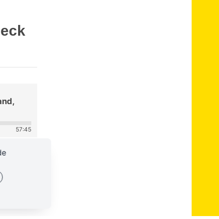
Beck
and,
57:45
de