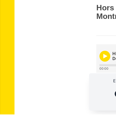
Hors 
Mont
H
D
00:00
E