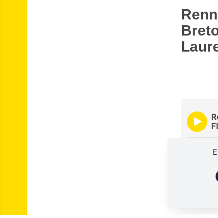
Renne
Breto
Laure
R
F
00:00
E