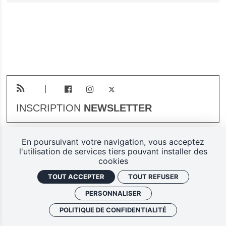
INSCRIPTION
NEWSLETTER
En poursuivant votre navigation, vous acceptez
Plan du site
Mentions légales
l'utilisation de services tiers pouvant installer des
cookies
Gestion des cookies
TOUT ACCEPTER
TOUT REFUSER
Politique de confidentialité
PERSONNALISER
Ferarock.org, une réalisation
POLITIQUE DE CONFIDENTIALITÉ