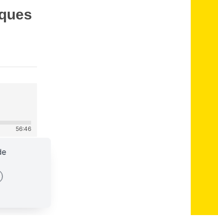
sques
56:46
de