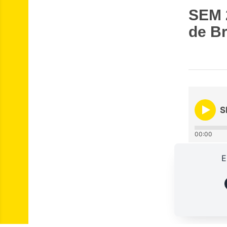
SEM 2
de Br
S
00:00
E