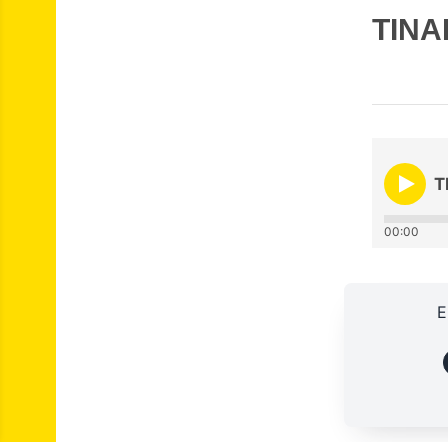
TINA
T
00:00
E