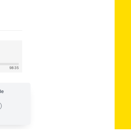
98:35
de