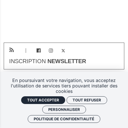
INSCRIPTION
NEWSLETTER
En poursuivant votre navigation, vous acceptez
Plan du site
Mentions légales
l'utilisation de services tiers pouvant installer des
cookies
Gestion des cookies
TOUT ACCEPTER
TOUT REFUSER
Politique de confidentialité
PERSONNALISER
Ferarock.org, une réalisation
POLITIQUE DE CONFIDENTIALITÉ