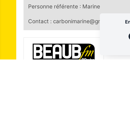
Personne référente : Marine
Contact : carbonimarine@gmail.com
En
BEAUB’FM
89 MHZ - LIMOGES