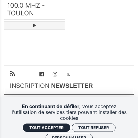
100.0 MHZ -
TOULON
INSCRIPTION
NEWSLETTER
En continuant de défiler,
vous acceptez
Plan du site
Mentions légales
l'utilisation de services tiers pouvant installer des
cookies
Gestion des cookies
TOUT ACCEPTER
TOUT REFUSER
Politique de confidentialité
PERSONNALISER