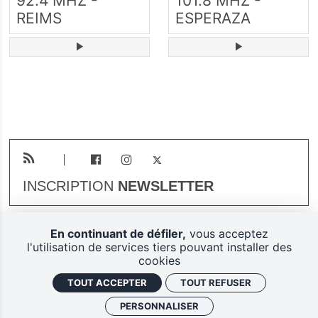
92.4 MHZ -
101.8 MHZ -
REIMS
ESPERAZA
INSCRIPTION
NEWSLETTER
En continuant de défiler,
vous acceptez
Plan du site
Mentions légales
l'utilisation de services tiers pouvant installer des
cookies
Gestion des cookies
TOUT ACCEPTER
TOUT REFUSER
Politique de confidentialité
PERSONNALISER