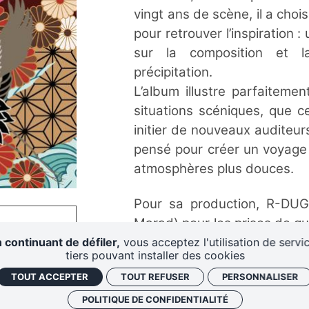
vingt ans de scène, il a choi
pour retrouver l’inspiration
sur la composition et l
précipitation.
L’album illustre parfaiteme
situations scéniques, que ce
initier de nouveaux auditeu
pensé pour créer un voyage 
atmosphères plus douces.
Pour sa production, R-DUG a
Marad) pour les prises de gui
mastering, et avec Méléo po
 continuant de défiler,
vous acceptez l'utilisation de servi
tiers pouvant installer des cookies
représentant des grues en p
TOUT ACCEPTER
TOUT REFUSER
PERSONNALISER
nouveaux horizons.
Désormais reconnu officiell
POLITIQUE DE CONFIDENTIALITÉ