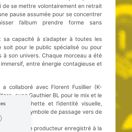
si de se mettre volontairement en retrait
 : une pause assumée pour se concentrer
aisser l’album prendre forme sans
nt sa capacité à s’adapter à toutes les
 soit pour le public spécialisé ou pour
rs à son univers. Chaque morceau a été
immersif, entre énergie contagieuse et
 collaboré avec Florent Fusillier (K-
tare, avec Gauthier BL pour le mix et le
ur la pochette et l’identité visuelle,
ces
lein envol, symbole de passage vers de
ement comme producteur enregistré à la