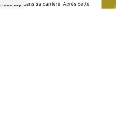
veau cap dans sa carrière. Après cette
nt avec un nouveau show entièrement
r de ces nouveaux morceaux, afin de
 ouvrir un nouveau cycle musical, mêlant
 immersif.