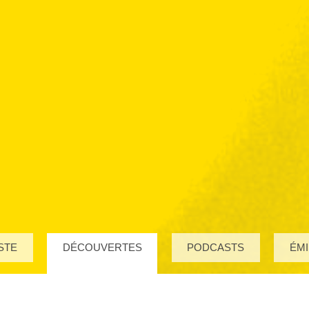
STE
DÉCOUVERTES
PODCASTS
ÉMI