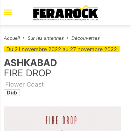
Aller au contenu principal
Accueil
Sur les antennes
Découvertes
Du
21 novembre 2022
au
27 novembre 2022
ASHKABAD
FIRE DROP
Flower Coast
Dub