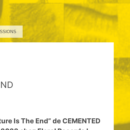
SSIONS
END
ture Is The End” de CEMENTED