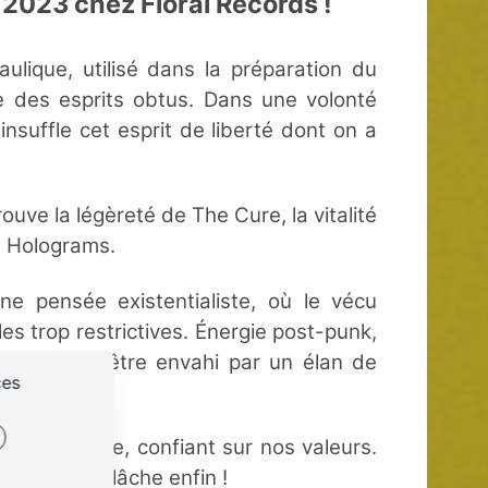
 2023 chez Floral Records !
aulique, utilisé dans la préparation du
 des esprits obtus. Dans une volonté
nsuffle cet esprit de liberté dont on a
ouve la légèreté de The Cure, la vitalité
de Holograms.
 pensée existentialiste, où le vécu
s trop restrictives. Énergie post-punk,
promesse d’être envahi par un élan de
ces
te.
 notre route, confiant sur nos valeurs.
lés et on se lâche enfin !