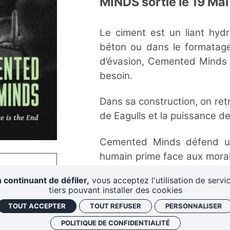
MINDS sortie le 19 Mai
Le ciment est un liant hydr
béton ou dans le formatage
d’évasion, Cemented Minds i
besoin.
Dans sa construction, on retr
de Eagulls et la puissance 
Cemented Minds défend une
humain prime face aux morale
envolées de parpaings, la 
 continuant de défiler,
vous acceptez l'utilisation de servi
rébellion où rien ne nous arrê
tiers pouvant installer des cookies
TOUT ACCEPTER
TOUT REFUSER
PERSONNALISER
Sans concession, on poursuit
POLITIQUE DE CONFIDENTIALITÉ
On libère nos esprits verrouil