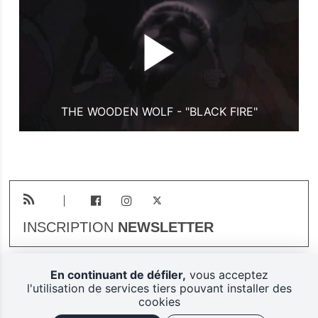
THE WOODEN WOLF - "BLACK FIRE"
INSCRIPTION
NEWSLETTER
En continuant de défiler,
vous acceptez
Plan du site
Mentions légales
l'utilisation de services tiers pouvant installer des
cookies
Gestion des cookies