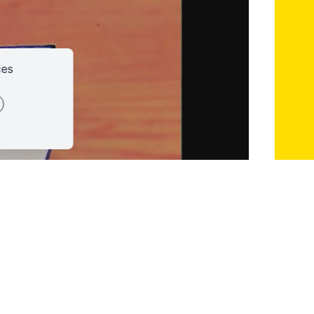
ces
int faible