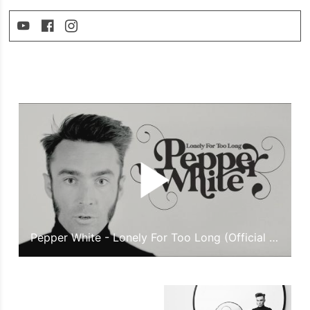
Pepper White - Lonely For Too Long (Official Video)