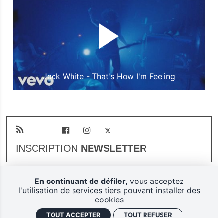
Jack White - That's How I'm Feeling
INSCRIPTION
NEWSLETTER
En continuant de défiler,
vous acceptez
Plan du site
Mentions légales
l'utilisation de services tiers pouvant installer des
cookies
Gestion des cookies
TOUT ACCEPTER
TOUT REFUSER
Politique de confidentialité