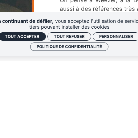
On pense à Weezer, à la BO
aussi à des références très 
à la fois 1er degré et f
 continuant de défiler,
vous acceptez l'utilisation de servi
percutantes, interpellent pa
tiers pouvant installer des cookies
Bad Bird est intarissable, c’es
TOUT ACCEPTER
TOUT REFUSER
PERSONNALISER
POLITIQUE DE CONFIDENTIALITÉ