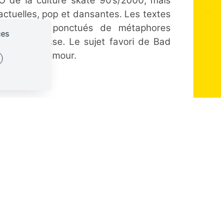
 de la culture skate 90’s/2000, mais
actuelles, pop et dansantes. Les textes
antasques, ponctués de métaphores
ces
r leur justesse. Le sujet favori de Bad
t celui de l’amour.