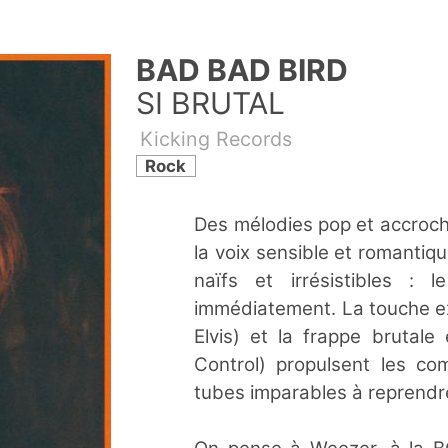
BAD BAD BIRD
SI BRUTAL
Kicking Records
Rock
Des mélodies pop et accroch
la voix sensible et romantiq
naïfs et irrésistibles 
immédiatement. La touche ex
Elvis) et la frappe brutal
Control) propulsent les c
tubes imparables à reprendr