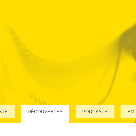
STE
DÉCOUVERTES
PODCASTS
ÉMI