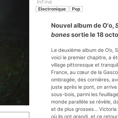
InFiné
Electronique
Pop
Nouvel album de O'o,
bones
sortie le 18 oc
Le deuxième album de O’o, 
voici le premier chapitre, a é
village pittoresque et tranqu
France, au cœur de la Gasco
ombragée, des cornières, ave
juste après le pont, on arrive
sous-bois, parmi les feuillage
monde parallèle se révèle, da
et de plus grosses… Victoria
où ils ont grandi, et ce retou