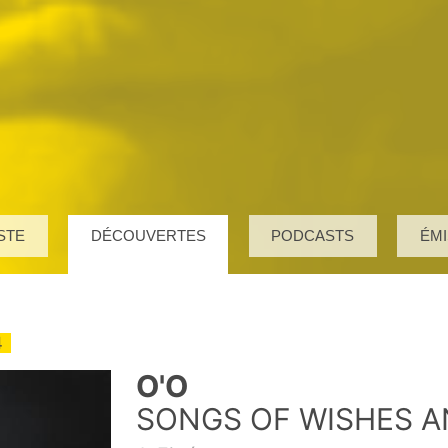
STE
DÉCOUVERTES
PODCASTS
ÉMI
4
O'O
SONGS OF WISHES 